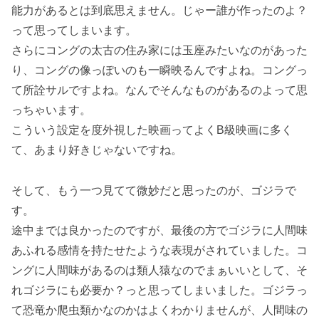
能力があるとは到底思えません。じゃー誰が作ったのよ？
って思ってしまいます。
さらにコングの太古の住み家には玉座みたいなのがあった
り、コングの像っぽいのも一瞬映るんですよね。コングっ
て所詮サルですよね。なんでそんなものがあるのよって思
っちゃいます。
こういう設定を度外視した映画ってよくB級映画に多く
て、あまり好きじゃないですね。
そして、もう一つ見てて微妙だと思ったのが、ゴジラで
す。
途中までは良かったのですが、最後の方でゴジラに人間味
あふれる感情を持たせたような表現がされていました。コ
ングに人間味があるのは類人猿なのでまぁいいとして、そ
れゴジラにも必要か？っと思ってしまいました。ゴジラっ
て恐竜か爬虫類かなのかはよくわかりませんが、人間味の