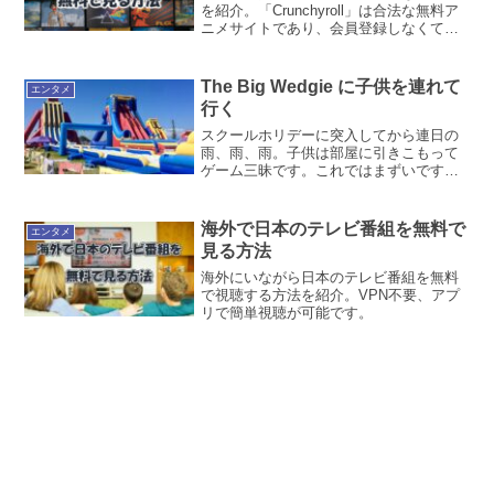
を紹介。「Crunchyroll」は合法な無料ア
ニメサイトであり、会員登録しなくても
視聴できるのでおすすめ。
The Big Wedgie に子供を連れて
エンタメ
行く
スクールホリデーに突入してから連日の
雨、雨、雨。子供は部屋に引きこもって
ゲーム三昧です。これではまずいです。
非常にまずいです。このままでは運動不
足で太っちょまっしぐらです。と言うか
すでにちょっと太ってきて…
海外で日本のテレビ番組を無料で
エンタメ
(adsbygoogle = w...
見る方法
海外にいながら日本のテレビ番組を無料
で視聴する方法を紹介。VPN不要、アプ
リで簡単視聴が可能です。