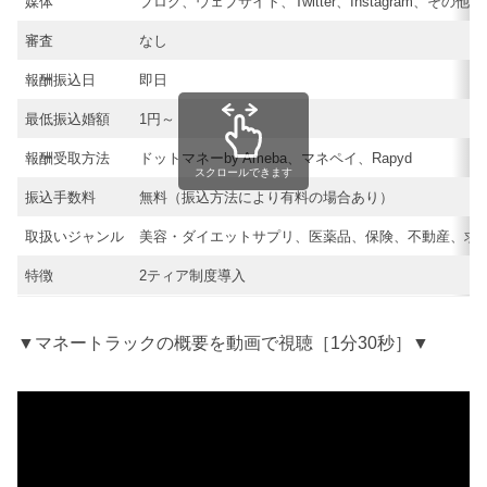
媒体
ブログ、ウェブサイト、Twitter、Instagram、その他
審査
なし
報酬振込日
即日
最低振込婚額
1円～
報酬受取方法
ドットマネーby Ameba、マネペイ、Rapyd
スクロールできます
振込手数料
無料（振込方法により有料の場合あり）
取扱いジャンル
美容・ダイエットサプリ、医薬品、保険、不動産、求
特徴
2ティア制度導入
▼マネートラックの概要を動画で視聴［1分30秒］▼