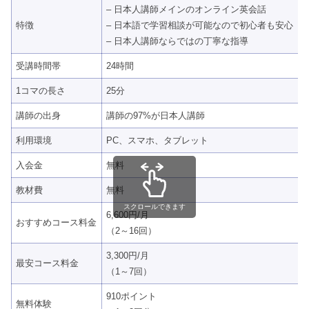
– 日本人講師メインのオンライン英会話
特徴
– 日本語で学習相談が可能なので初心者も安心
– 日本人講師ならではの丁寧な指導
受講時間帯
24時間
1コマの長さ
25分
講師の出身
講師の97%が日本人講師
利用環境
PC、スマホ、タブレット
入会金
無料
教材費
無料
スクロールできます
6,600円/月
おすすめコース料金
（2～16回）
3,300円/月
最安コース料金
（1～7回）
910ポイント
無料体験