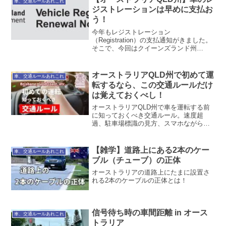
車、交通ルールあれこれ
ジストレーションは早めに支払お
う！
今年もレジストレーション
（Registration）の支払通知がきました。
そこで、今回はクイーンズランド州
（Queensland）におけるレジストレーシ
ョンについてまとめてみました。ちなみ
にこのレジストレーション
オーストラリアQLD州で初めて運
車、交通ルールあれこれ
（Registration）...
転するなら、この交通ルールだけ
は覚えておくべし！
オーストラリアQLD州で車を運転する前
に知っておくべき交通ルール。速度超
過、駐車場標識の見方、スマホながら運
転、交通事故を起こした場合の対応など
について解説。
【雑学】道路上にある2本のケー
車、交通ルールあれこれ
ブル（チューブ）の正体
オーストラリアの道路上にたまに設置さ
れる2本のケーブルの正体とは！
信号待ち時の車間距離 in オース
車、交通ルールあれこれ
トラリア