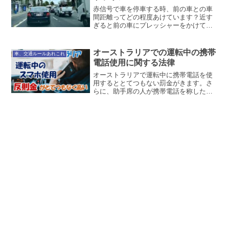
赤信号で車を停車する時、前の車との車
間距離ってどの程度あけています？近す
ぎると前の車にプレッシャーをかけてい
るみたいになるし、あけすぎると後続車
からひんしゅくをかって、クラクション
を鳴らされかねないですよね。そのた
オーストラリアでの運転中の携帯
車、交通ルールあれこれ
め、ほとんどの人が車1台分...
電話使用に関する法律
オーストラリアで運転中に携帯電話を使
用するととてつもない罰金がきます。さ
らに、助手席の人が携帯電話を称した場
合、罰則の対象になる可能性がありま
す。運転中の携帯電話使用時の罰則金額
や細かいルールについてまとめていま
す。