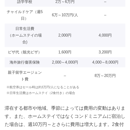
語学学校
2万～6万円
–
チャイルドケア（週5
6万～10万円/人
–
日）
日常生活費
（ホームステイの場
2,000円
4,000円
合)
ビザ代（観光ビザ）
1,600円
3,200円
海外旅行傷害保険
2,000～4,000円
4,000～8,000円
親子留学エージェン
–
8万～20万円
ト費
※航空券はセール時は約3万円/人になることがある
※日常生活費はホームステイ（2食付き）の場合
滞在する都市や地域、季節によっては費用の変動はありま
す。また、ホームステイではなくコンドミニアムに宿泊し
た場合は、週10万円～とさらに費用は増大します。2食付