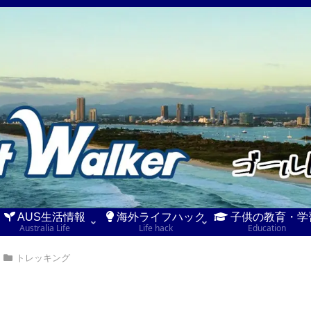
AUS生活情報
海外ライフハック
子供の教育・学
Australia Life
Life hack
Education
トレッキング