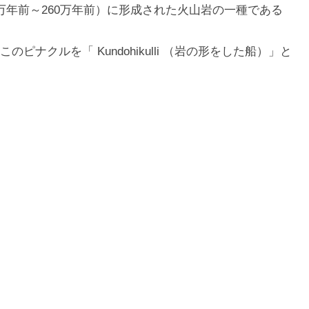
0万年前～260万年前）に形成された火山岩の一種である
ナクルを「 Kundohikulli （岩の形をした船）」と