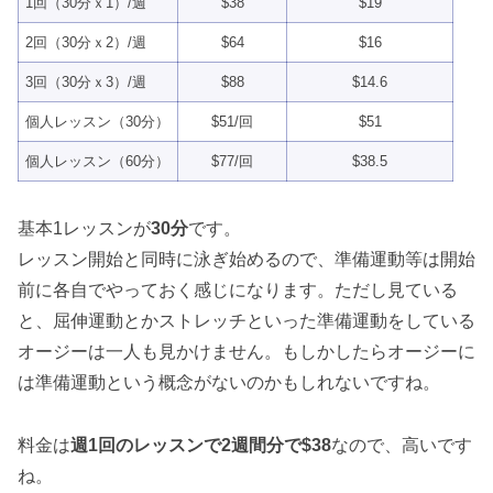
1回（30分ｘ1）/週
$38
$19
2回（30分ｘ2）/週
$64
$16
3回（30分ｘ3）/週
$88
$14.6
個人レッスン（30分）
$51/回
$51
個人レッスン（60分）
$77/回
$38.5
基本1レッスンが
30分
です。
レッスン開始と同時に泳ぎ始めるので、準備運動等は開始
前に各自でやっておく感じになります。ただし見ている
と、屈伸運動とかストレッチといった準備運動をしている
オージーは一人も見かけません。もしかしたらオージーに
は準備運動という概念がないのかもしれないですね。
料金は
週1回のレッスンで2週間分で$38
なので、高いです
ね。